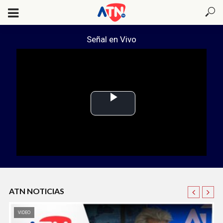
Señal en Vivo
P
l
a
y
V
i
d
e
ATN NOTICIAS
o
VIDEO