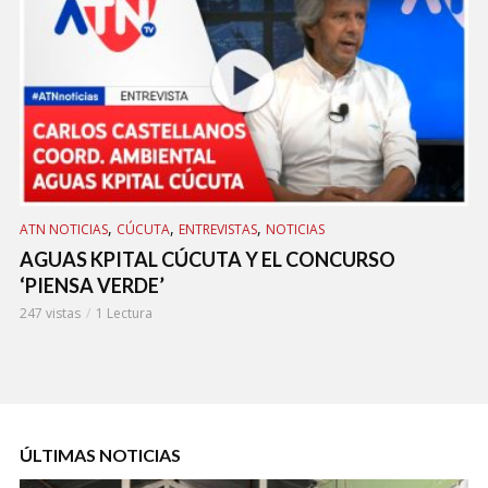
,
,
,
ATN NOTICIAS
CÚCUTA
ENTREVISTAS
NOTICIAS
AT
AGUAS KPITAL CÚCUTA Y EL CONCURSO
An
‘PIENSA VERDE’
165
247 vistas
1 Lectura
ÚLTIMAS NOTICIAS